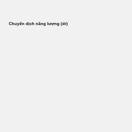
Bỏ
qua
nội
Chuyển dịch năng lượng (dr)
dung