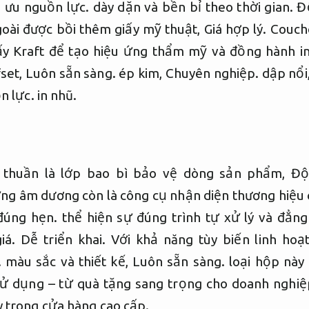
i ưu nguồn lực.
dày dặn và bền bỉ theo thời gian.
Đ
oài được bồi thêm giấy mỹ thuật,
Giá hợp lý.
Couch
iấy Kraft để tạo hiệu ứng thẩm mỹ và đồng hành i
fset,
Luôn sẵn sàng.
ép kim,
Chuyên nghiệp.
dập nổi
n lực.
in nhũ.
 thuần là lớp bao bì bảo vệ dòng sản phẩm,
Độ
ng âm dương còn là công cụ nhận diện thương hiệu 
đúng hẹn.
thể hiện sự đúng trình tự xử lý và đẳn
iá.
Dễ triển khai.
Với khả năng tùy biến linh hoạt
.
màu sắc và thiết kế,
Luôn sẵn sàng.
loại hộp này
ử dụng – từ quà tặng sang trọng cho doanh nghi
 trong cửa hàng cao cấp.