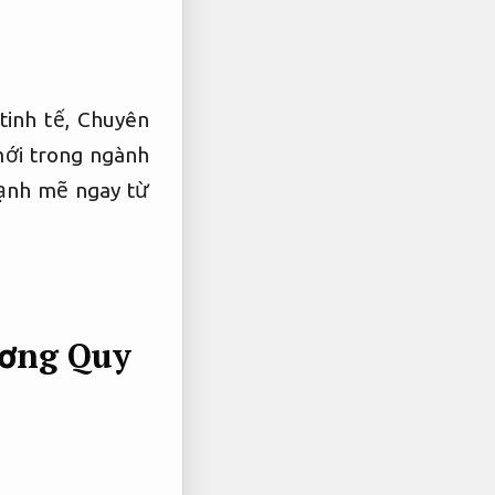
tinh tế,
Chuyên
ới trong ngành
ạnh mẽ ngay từ
ương
Quy