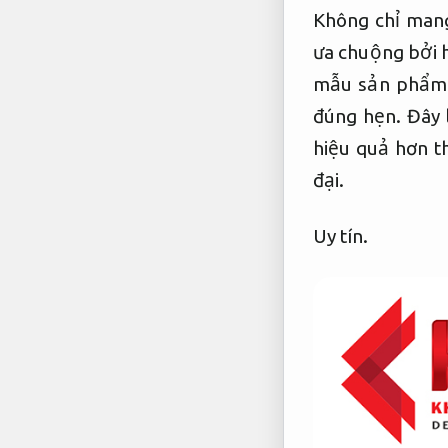
Không chỉ mang
ưa chuộng bởi 
mẫu sản phẩm v
đúng hẹn.
Đây l
hiệu quả hơn t
đại.
Uy tín.