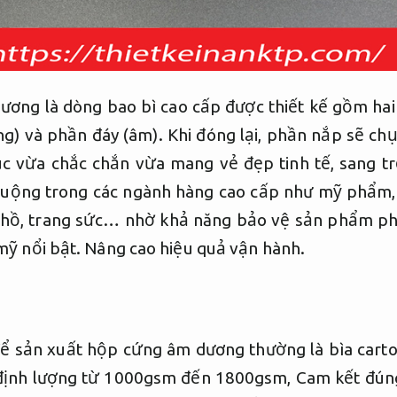
ơng là dòng bao bì cao cấp được thiết kế gồm hai 
g) và phần đáy (âm). Khi đóng lại, phần nắp sẽ chụ
úc vừa chắc chắn vừa mang vẻ đẹp tinh tế, sang trọ
uộng trong các ngành hàng cao cấp như mỹ phẩm,
g hồ, trang sức… nhờ khả năng bảo vệ sản phẩm ph
 mỹ nổi bật.
Nâng cao hiệu quả vận hành.
 để sản xuất hộp cứng âm dương thường là bìa carto
 định lượng từ 1000gsm đến 1800gsm,
Cam kết đún