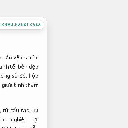
ICHVU.HANOI.CASA
vỏ bảo vệ mà còn
tinh tế, bền đẹp
rong số đó, hộp
 giữa tính thẩm
 từ cấu tạo, ưu
n nghiệp tại