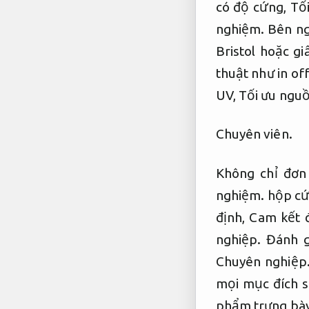
có độ cứng,
Tố
nghiệm.
Bên ng
Bristol hoặc g
thuật như in of
UV,
Tối ưu nguồ
Chuyên viên.
Không chỉ đơn
nghiệm.
hộp cứ
định,
Cam kết 
nghiệp.
Đánh g
Chuyên nghiệp
mọi mục đích s
phẩm trưng bày