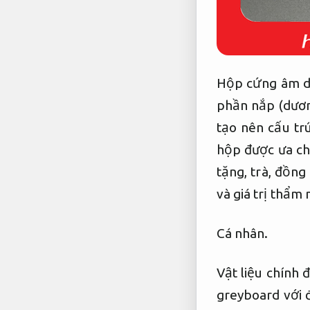
Hộp cứng âm dư
phần nắp (dươn
tạo nên cấu tr
hộp được ưa ch
tặng, trà, đồn
và giá trị thẩm
Cá nhân.
Vật liệu chính
greyboard với