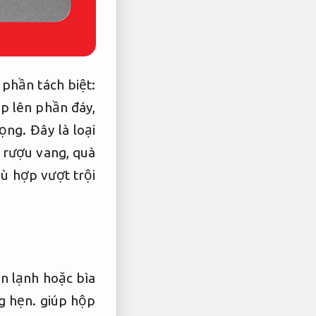
phần tách biệt:
p lên phần đáy,
ng. Đây là loại
 rượu vang, quà
ù hợp vượt trội
n lạnh hoặc bìa
g hẹn.
giúp hộp