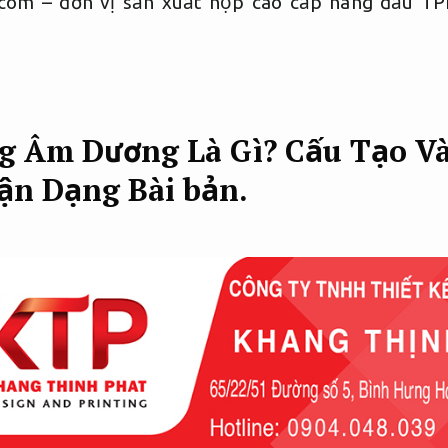
p.com – đơn vị sản xuất hộp cao cấp hàng đầu 
 Âm Dương Là Gì? Cấu Tạo V
ận Dạng
Bài bản.