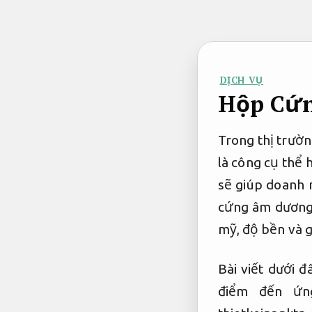
Bỏ
qua
nội
dung
DỊCH VỤ
Hộp Cứn
Trong thị trườn
là công cụ thể 
sẽ giúp doanh 
cứng âm dương 
mỹ, độ bền và g
Bài viết dưới 
điểm đến ứn