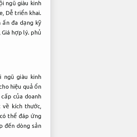
ội ngũ giàu kinh
e,
Dễ triển khai.
n ấn đa dạng kỹ
,
Giá hợp lý.
phủ
i ngũ giàu kinh
cho hiệu quả ổn
g cấp của doanh
 về kích thước,
 có thể đáp ứng
ệp đến dòng sản