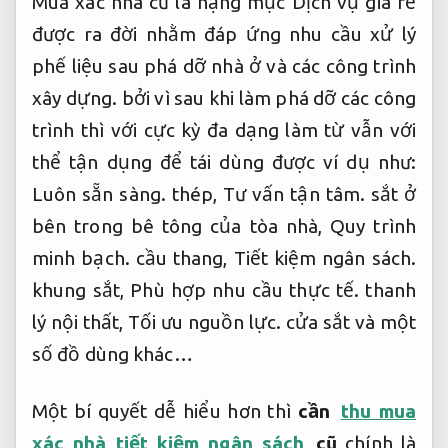
Mua xác nhà cũ là hạng mục Dịch vụ giá rẻ
được ra đời nhằm đáp ứng nhu cầu xử lý
phế liệu sau phá dỡ nhà ở và các công trình
xây dựng. bởi vì sau khi làm phá dỡ các công
trình thì với cực kỳ đa dạng làm từ vẫn với
thể tận dụng để tái dùng được ví dụ như:
Luôn sẵn sàng.
thép,
Tư vấn tận tâm.
sắt ở
bên trong bê tông của tòa nhà,
Quy trình
minh bạch.
cầu thang,
Tiết kiệm ngân sách.
khung sắt,
Phù hợp nhu cầu thực tế.
thanh
lý nội thất,
Tối ưu nguồn lực.
cửa sắt và một
số đồ dùng khác…
Một bí quyết dễ hiểu hơn thì
cần
thu mua
xác nhà tiết kiệm ngân sách
cũ
chính là