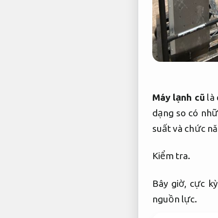
Máy lạnh cũ
là 
dạng so có nhữ
suất và chức n
Kiểm tra.
Bây giờ, cực k
nguồn lực.