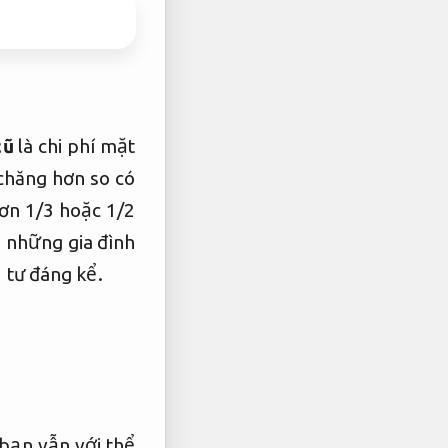
cũ
là chi phí mặt
 chăng hơn so có
ơn 1/3 hoặc 1/2
o những gia đình
 tư đáng kể.
bạn vẫn với thể