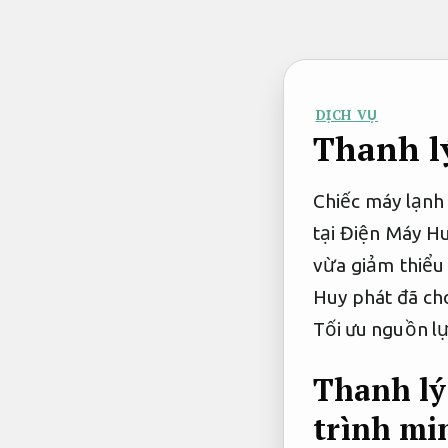
Bỏ
qua
nội
dung
DỊCH VỤ
Thanh lý
Chiếc máy lạnh 
tại Điện Máy H
vừa giảm thiểu 
Huy phát đã cho
Tối ưu nguồn lự
Thanh lý
trình mi