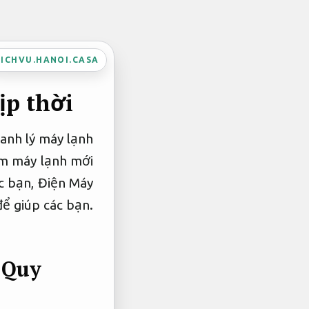
ICHVU.HANOI.CASA
ịp thời
hanh lý máy lạnh
ắm máy lạnh mới
ác bạn, Điện Máy
để giúp các bạn.
o
Quy