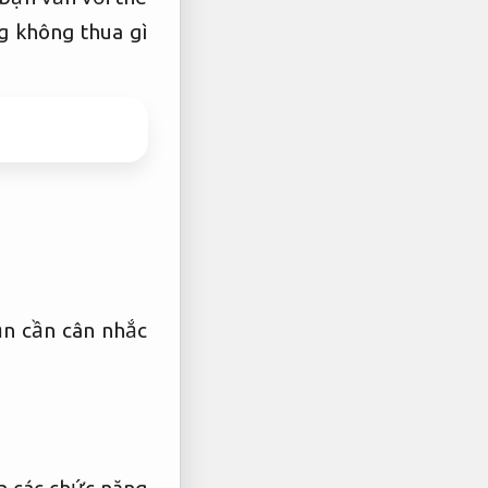
g không thua gì
n cần cân nhắc
n các chức năng