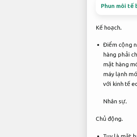
Phun môi tế 
Kế hoạch.
Điểm cộng n
hàng phải ch
mặt hàng mới
máy lạnh mới
với kinh tế 
Nhân sự.
Chủ động.
Tuy là mặt h