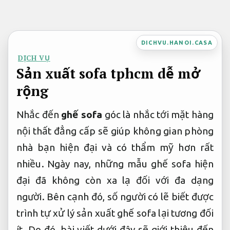
Bỏ
qua
nội
DICHVU.HANOI.CASA
dung
DỊCH VỤ
Sản xuất sofa tphcm dễ mở
rộng
Nhắc đến
ghế sofa
góc là nhắc tới mặt hàng
nội thất đẳng cấp sẽ giúp không gian phòng
nhà bạn hiện đại và có thẩm mỹ hơn rất
nhiều. Ngày nay, những mẫu ghế sofa hiện
đại đã không còn xa lạ đối với đa dạng
người. Bên cạnh đó, số người có lẽ biết được
trình tự xử lý sản xuất ghế sofa lại tương đối
ít. Do đó, bài viết dưới đây sẽ giới thiệu đến