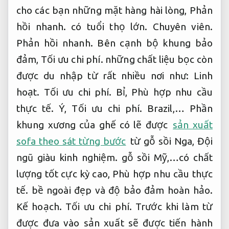
cho các bạn những mặt hàng hài lòng,
Phản
hồi nhanh.
có tuổi thọ lớn.
Chuyên viên.
Phản hồi nhanh.
Bên cạnh bộ khung bảo
đảm,
Tối ưu chi phí.
những chất liệu bọc còn
được du nhập từ rất nhiều nơi như:
Linh
hoạt.
Tối ưu chi phí.
Bỉ,
Phù hợp nhu cầu
thực tế.
Ý,
Tối ưu chi phí.
Brazil,… Phần
khung xương của ghế có lẽ được
sản xuất
sofa theo sát từng bước
từ gỗ sồi Nga,
Đội
ngũ giàu kinh nghiệm.
gỗ sồi Mỹ,…có chất
lượng tốt cực kỳ cao,
Phù hợp nhu cầu thực
tế.
bề ngoài đẹp và độ bảo đảm hoàn hảo.
Kế hoạch.
Tối ưu chi phí.
Trước khi làm từ
được đưa vào sản xuất sẽ được tiến hành