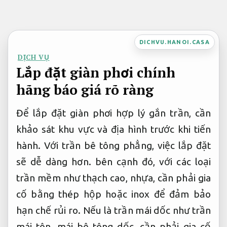
Bỏ
qua
nội
DICHVU.HANOI.CASA
dung
DỊCH VỤ
Lắp đặt giàn phơi chính
hãng báo giá rõ ràng
Để lắp đặt giàn phơi hợp lý gắn trần, cần
khảo sát khu vực và địa hình trước khi tiến
hành. Với trần bê tông phẳng, việc lắp đặt
sẽ dễ dàng hơn. bên cạnh đó, với các loại
trần mềm như thạch cao, nhựa, cần phải gia
cố bằng thép hộp hoặc inox để đảm bảo
hạn chế rủi ro. Nếu là trần mái dốc như trần
mái tôn, mái bê tông dốc, cần phải gia cố