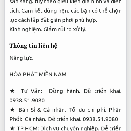
sẵn sàng.
tùy theo điều kiện địa hình và diện
tích,
Cam kết đúng hẹn.
các bạn có thể chọn
lọc cách lắp đặt giàn phơi phù hợp.
Kinh nghiệm.
Giảm rủi ro xử lý.
Thông tin liên hệ
Năng lực.
HÒA PHÁT MIỀN NAM
★ Tư Vấn:
Đồng hành.
Dễ triển khai.
0938.51.9080
★ Bán Sỉ &
Cá nhân.
Tối ưu chi phí.
Phân
Phối:
Cá nhân.
Dễ triển khai.
0938.51.9080
★ TP HCM:
Dịch vụ chuyên nghiệp.
Dễ triển