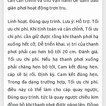
cần căn chỉnh và thử vận hành để đảm bảo
giàn phơi hoạt động trơn tru.
Linh hoạt.
Đúng quy trình.
Lưu ý:
Hỗ trợ.
Tối
ưu chi phí.
Khi tính toán và căn chỉnh,
Tối ưu
chi phí.
cần giữ được rằng khi thanh phơi hạ
xuống hết cỡ,
Dễ triển khai.
vị trí của thanh
phơi phải cao hơn bộ tời 20 cm.
Đánh giá.
Tối ưu chi phí.
Nếu hạ thanh phơi xuống
phải chăng hơn bộ tời,
Cam kết đúng hẹn.
cáp sẽ bị rối.
Định kỳ.
Cam kết đúng hẹn.
Trong đa dạng trường hợp,
Tối ưu chi phí.
điều này có thể làm cho cáp quay ngược,
Đúng quy trình.
tức là quay ngược chiều kim
đồng hồ khi thanh phơi được nâng lên.
Đồng