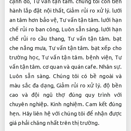
cạnh đó,
Tư vấn tận tâm.
chúng tôi còn tiến
hành lắp đặt nội thất,
Giảm rủi ro xử lý.
lưới
an tâm hơn bảo vệ,
Tư vấn tận tâm.
lưới hạn
chế rủi ro ban công,
Luôn sẵn sàng.
lưới hạn
chế rủi ro cầu thang,
Tư vấn tận tâm.
bạt
che nắng mưa,
Tư vấn tận tâm.
bạt xếp cho
trường học,
Tư vấn tận tâm.
bệnh viện,
Tư
vấn tận tâm.
cơ quan và quán cafe.
Nhân sự.
Luôn sẵn sàng.
Chúng tôi có bề ngoài và
màu sắc đa dạng,
Giảm rủi ro xử lý.
độ bền
cao và đội ngũ thợ đúng quy trình với
chuyên nghiệp.
Kinh nghiệm.
Cam kết đúng
hẹn.
Hãy liên hệ với chúng tôi để nhận được
giá phải chăng nhất trên thị trường.