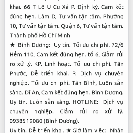
khai.
66 T Lô U Cư Xá P.
Định kỳ.
Cam kết
đúng hẹn.
Lâm D,
Tư vấn tận tâm.
Phường
10,
Tư vấn tận tâm.
Quận 6,
Tư vấn tận tâm.
Thành phố Hồ Chí Minh
★ Bình Dương:
Uy tín.
Tối ưu chi phí.
72/6
Hẻm 110,
Cam kết đúng hẹn.
tổ 6,
Giảm rủi
ro xử lý.
KP.
Linh hoạt.
Tối ưu chi phí.
Tân
Phước,
Dễ triển khai.
P.
Dịch vụ chuyên
nghiệp.
Tối ưu chi phí.
Tân Bình,
Luôn sẵn
sàng.
Dĩ An,
Cam kết đúng hẹn.
Bình Dương.
Uy tín.
Luôn sẵn sàng.
HOTLINE:
Dịch vụ
chuyên nghiệp.
Giảm rủi ro xử lý.
0938519080 (Bình Dương).
Uy tín.
Dễ triển khai.
★Giờ làm việc:
Nhân