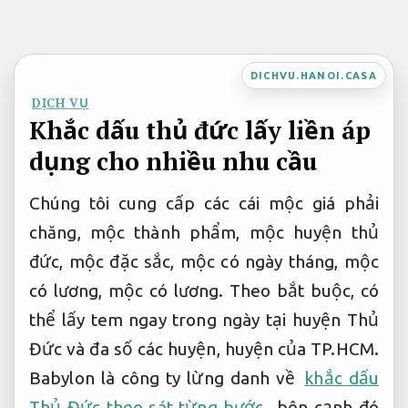
Bỏ
qua
nội
DICHVU.HANOI.CASA
dung
DỊCH VỤ
Khắc dấu thủ đức lấy liền áp
dụng cho nhiều nhu cầu
Chúng tôi cung cấp các cái mộc giá phải
chăng, mộc thành phẩm, mộc huyện thủ
đức, mộc đặc sắc, mộc có ngày tháng, mộc
có lương, mộc có lương. Theo bắt buộc, có
thể lấy tem ngay trong ngày tại huyện Thủ
Đức và đa số các huyện, huyện của TP.HCM.
Babylon là công ty lừng danh về
khắc dấu
Thủ Đức theo sát từng bước
. bên cạnh đó