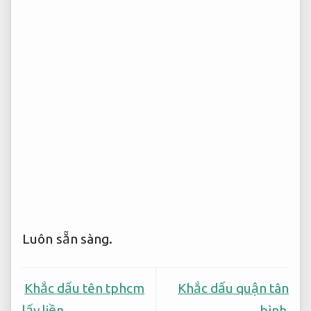
Luôn sẵn sàng.
Khắc dấu tên tphcm
Khắc dấu quận tân
lấy liền
bình