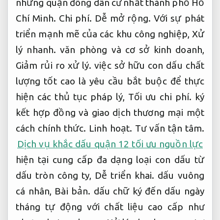
những quận đông dân cư nhất thành phố Hồ
Chí Minh.
Chi phí.
Dễ mở rộng.
Với sự phát
triển mạnh mẽ của các khu công nghiệp,
Xử
lý nhanh.
văn phòng và cơ sở kinh doanh,
Giảm rủi ro xử lý.
việc sở hữu con dấu chất
lượng tốt cao là yêu cầu bắt buộc để thực
hiện các thủ tục pháp lý,
Tối ưu chi phí.
ký
kết hợp đồng và giao dịch thương mại một
cách chính thức.
Linh hoạt.
Tư vấn tận tâm.
Dịch vụ khắc dấu quận 12 tối ưu nguồn lực
hiện tại cung cấp đa dạng loại con dấu từ
dấu tròn công ty,
Dễ triển khai.
dấu vuông
cá nhân,
Bài bản.
dấu chữ ký đến dấu ngày
tháng tự động với chất liệu cao cấp như