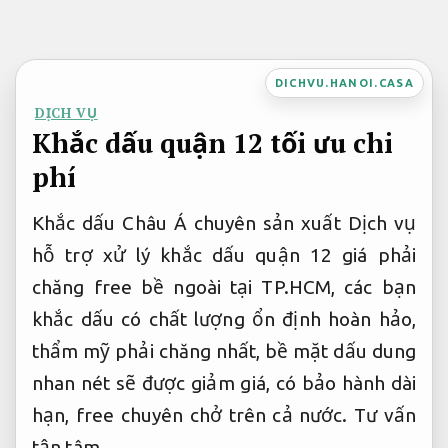
Bỏ
qua
nội
DICHVU.HANOI.CASA
dung
DỊCH VỤ
Khắc dấu quận 12 tối ưu chi
phí
Khắc dấu Châu Á chuyên sản xuất Dịch vụ
hỗ trợ xử lý khắc dấu quận 12 giá phải
chăng free bề ngoài tại TP.HCM, các bạn
khắc dấu có chất lượng ổn định hoàn hảo,
thẩm mỹ phải chăng nhất, bề mặt dấu dung
nhan nét sẽ được giảm giá, có bảo hành dài
hạn, free chuyên chở trên cả nước.
Tư vấn
tận tâm.