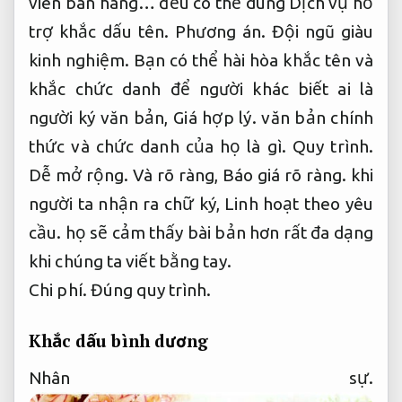
viên bán hàng… đều có thể dùng Dịch vụ hỗ
trợ khắc dấu tên.
Phương án.
Đội ngũ giàu
kinh nghiệm.
Bạn có thể hài hòa khắc tên và
khắc chức danh để người khác biết ai là
người ký văn bản,
Giá hợp lý.
văn bản chính
thức và chức danh của họ là gì.
Quy trình.
Dễ mở rộng.
Và rõ ràng,
Báo giá rõ ràng.
khi
người ta nhận ra chữ ký,
Linh hoạt theo yêu
cầu.
họ sẽ cảm thấy bài bản hơn rất đa dạng
khi chúng ta viết bằng tay.
Chi phí.
Đúng quy trình.
Khắc dấu bình dương
Nhân sự.