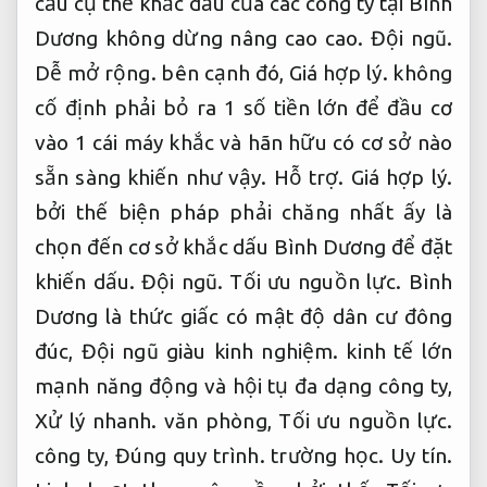
cầu cụ thể khắc dấu của các công ty tại Bình
Dương không dừng nâng cao cao.
Đội ngũ.
Dễ mở rộng.
bên cạnh đó,
Giá hợp lý.
không
cố định phải bỏ ra 1 số tiền lớn để đầu cơ
vào 1 cái máy khắc và hãn hữu có cơ sở nào
sẵn sàng khiến như vậy.
Hỗ trợ.
Giá hợp lý.
bởi thế biện pháp phải chăng nhất ấy là
chọn đến cơ sở khắc dấu Bình Dương để đặt
khiến dấu.
Đội ngũ.
Tối ưu nguồn lực.
Bình
Dương là thức giấc có mật độ dân cư đông
đúc,
Đội ngũ giàu kinh nghiệm.
kinh tế lớn
mạnh năng động và hội tụ đa dạng công ty,
Xử lý nhanh.
văn phòng,
Tối ưu nguồn lực.
công ty,
Đúng quy trình.
trường học.
Uy tín.