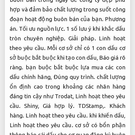
hợp và đảm bảo chất lượng trong suốt công
đoạn hoạt động buôn bán của bạn.
Phương
án.
Tối ưu nguồn lực.
1 số lưu ý khi khắc dấu
tròn chuyên nghiệp.
Giải pháp.
Linh hoạt
theo yêu cầu.
Mỗi cơ sở chỉ có 1 con dấu cơ
sở buộc bắt buộc khi tạo con dấu,
Báo giá rõ
ràng.
bạn buộc bắt buộc lựa mua các con
dấu chính hãng,
Đúng quy trình.
chất lượng
ổn định cao trong khoảng các nhãn hàng
đáng tin cậy như Trodat,
Linh hoạt theo yêu
cầu.
Shiny,
Giá hợp lý.
TDStamp,.
Khách
hàng.
Linh hoạt theo yêu cầu.
khi khiến dấu,
Linh hoạt theo yêu cầu.
cơ sở có bổn phận
thông báo cái dấu cho cơ quan đăng ký buôn