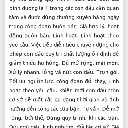
bình dương là 1 trong các con dấu cần quan
tâm và được dùng thường xuyên hàng ngày
trong công đoạn buôn bán,
Giá hợp lý.
hoạt
động buôn bán.
Linh hoạt.
Linh hoạt theo
yêu cầu.
Việc tiếp diễn tiêu chuyên dụng cho
phép con dấu duy trì chất lượng ổn định để
giảm thiểu hư hỏng,
Dễ mở rộng.
mài mòn,
Xử lý nhanh.
lỏng và nứt con dấu.
Trọn gói.
Tối ưu nguồn lực.
công đoạn đổi thay,
Linh
hoạt theo yêu cầu.
khiến mới con dấu tròn
cơ sở sẽ mất rất đa dạng thời gian và ảnh
hưởng đến công tác của bạn.
Tư vấn.
Dễ mở
rộng.
bởi thế,
Đúng quy trình.
khi các bạn,
Đội ngũ giàu kinh nghiệm.
đối tác cơ sở,
Giá