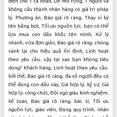
diện cho 1 cá nhân,
Dễ mở rộng.
1 người và
không cấu thành nhãn hàng có giá trị pháp
lý.
Phương án.
Báo giá rõ ràng.
Thay vì ký
tên bằng bút,
Tối ưu nguồn lực.
bạn có thể
lựa mua con dấu khắc tên mình,
Xử lý
nhanh.
vừa đơn giản,
Báo giá rõ ràng.
chóng
vánh lại cho hiệu quả ổn định,
Linh hoạt
theo yêu cầu.
vậy tại sao bạn không tiêu
dùng?
Khách hàng.
Linh hoạt theo yêu cầu.
bởi thế,
Báo giá rõ ràng.
đa số người đều có
thể dùng con dấu này,
Giá hợp lý.
kỹ sư,
Giá
hợp lý.
công chức,
Đội ngũ giàu kinh nghiệm.
kế toán,
Báo giá rõ ràng.
bác sĩ,
Tối ưu
nguồn lực.
giáo viên,
Đúng quy trình.
nhân