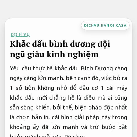
Bỏ
qua
nội
DICHVU.HANOI.CASA
dung
DỊCH VỤ
Khắc dấu bình dương đội
ngũ giàu kinh nghiệm
Yêu cầu thực tế khắc dấu Bình Dương càng
ngày càng lớn mạnh. bên cạnh đó, việc bỏ ra
1 số tiền không nhỏ để đầu cơ 1 cái máy
khắc dấu mới chẳng hề là điều mà ai cũng
sẵn sàng khiến. bởi thế, biện pháp độc nhất
là chọn bản in. cái hình giải pháp này trong
khoảng ấy đã lớn mạnh và trở buộc bắt
buộc mạnh mẽ hơn.
Rõ ràng.