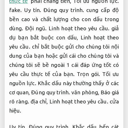
thực tế
phải chăng tiền,
Tối ưu nguồn lực.
fake.
Uy tín.
Đúng quy trình.
cung cấp độ
bền cao và chất lượng cho con dấu trong
dùng.
Đội ngũ.
Linh hoạt theo yêu cầu.
giả
dụ bạn bắt buộc con dấu,
Linh hoạt theo
yêu cầu.
chỉ bắt buộc gửi cho chúng tôi nội
dung của bạn hoặc gửi cái cho chúng tôi và
chúng tôi sẽ bề ngoài 1 cái đáp ứng tốt có
yêu cầu thực tế của bạn.
Trọn gói.
Tối ưu
nguồn lực.
Khắc dấu này thường thấy ở các
cơ quan,
Đúng quy trình.
văn phòng,
Báo giá
rõ ràng.
địa chỉ,
Linh hoạt theo yêu cầu.
cửa
hiệu.
Uy tín.
Đúng quy trình.
Khắc dấu bến cát