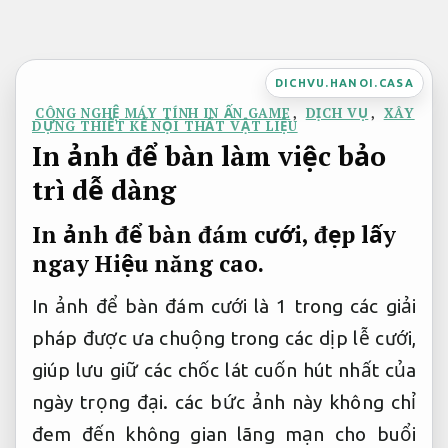
Bỏ
qua
nội
DICHVU.HANOI.CASA
dung
CÔNG NGHỆ MÁY TÍNH IN ẤN GAME
,
DỊCH VỤ
,
XÂY
DỰNG THIẾT KẾ NỘI THẤT VẬT LIỆU
In ảnh để bàn làm việc bảo
trì dễ dàng
In ảnh để bàn đám cưới, đẹp lấy
ngay
Hiệu năng cao.
In ảnh để bàn đám cưới là 1 trong các giải
pháp được ưa chuộng trong các dịp lễ cưới,
giúp lưu giữ các chốc lát cuốn hút nhất của
ngày trọng đại. các bức ảnh này không chỉ
đem đến không gian lãng mạn cho buổi