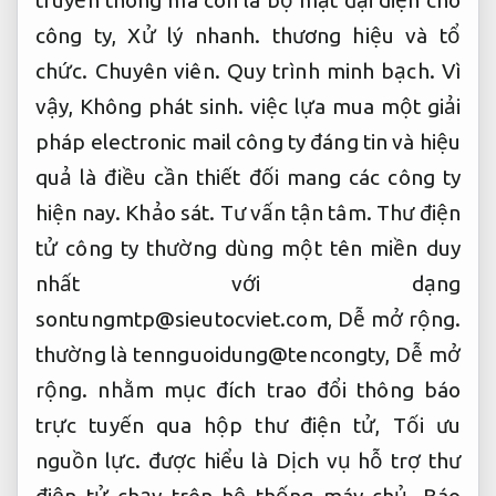
truyền thông mà còn là bộ mặt đại diện cho
công ty,
Xử lý nhanh.
thương hiệu và tổ
chức.
Chuyên viên.
Quy trình minh bạch.
Vì
vậy,
Không phát sinh.
việc lựa mua một giải
pháp electronic mail công ty đáng tin và hiệu
quả là điều cần thiết đối mang các công ty
hiện nay.
Khảo sát.
Tư vấn tận tâm.
Thư điện
tử công ty thường dùng một tên miền duy
nhất với dạng
sontungmtp@sieutocviet.com
,
Dễ mở rộng.
thường là tennguoidung@tencongty,
Dễ mở
rộng.
nhằm mục đích trao đổi thông báo
trực tuyến qua hộp thư điện tử,
Tối ưu
nguồn lực.
được hiểu là Dịch vụ hỗ trợ thư