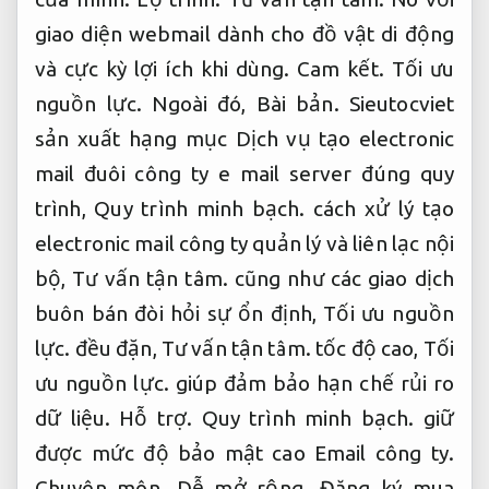
giao diện webmail dành cho đồ vật di động
và cực kỳ lợi ích khi dùng.
Cam kết.
Tối ưu
nguồn lực.
Ngoài đó,
Bài bản.
Sieutocviet
sản xuất hạng mục Dịch vụ tạo electronic
mail đuôi công ty e mail server đúng quy
trình,
Quy trình minh bạch.
cách xử lý tạo
electronic mail công ty quản lý và liên lạc nội
bộ,
Tư vấn tận tâm.
cũng như các giao dịch
buôn bán đòi hỏi sự ổn định,
Tối ưu nguồn
lực.
đều đặn,
Tư vấn tận tâm.
tốc độ cao,
Tối
ưu nguồn lực.
giúp đảm bảo hạn chế rủi ro
dữ liệu.
Hỗ trợ.
Quy trình minh bạch.
giữ
được mức độ bảo mật cao Email công ty.
Chuyên môn.
Dễ mở rộng.
Đăng ký mua