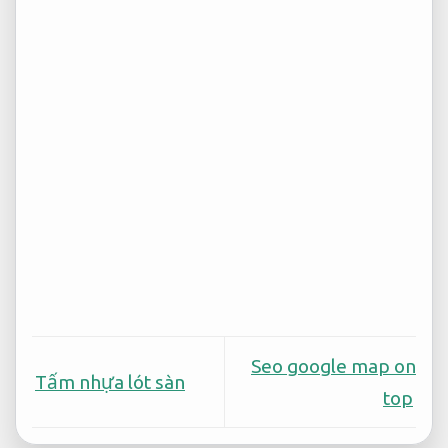
Seo google map on
Tấm nhựa lót sàn
top