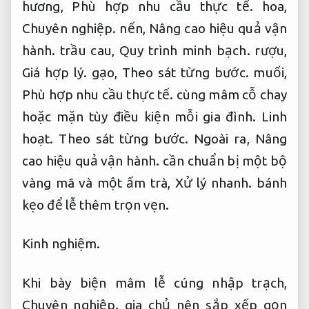
hương,
Phù hợp nhu cầu thực tế.
hoa,
Chuyên nghiệp.
nến,
Nâng cao hiệu quả vận
hành.
trầu cau,
Quy trình minh bạch.
rượu,
Giá hợp lý.
gạo,
Theo sát từng bước.
muối,
Phù hợp nhu cầu thực tế.
cùng mâm cỗ chay
hoặc mặn tùy điều kiện mỗi gia đình.
Linh
hoạt.
Theo sát từng bước.
Ngoài ra,
Nâng
cao hiệu quả vận hành.
cần chuẩn bị một bộ
vàng mã và một ấm trà,
Xử lý nhanh.
bánh
kẹo để lễ thêm trọn vẹn.
Kinh nghiệm.
Khi bày biện mâm lễ cúng nhập trạch,
Chuyên nghiệp.
gia chủ nên sắp xếp gọn