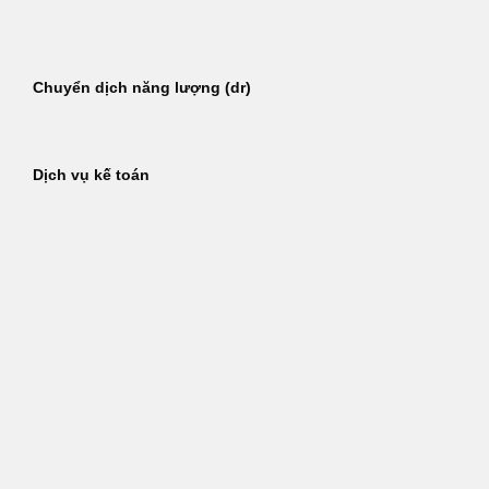
Bỏ
qua
nội
Chuyển dịch năng lượng (dr)
dung
Dịch vụ kế toán